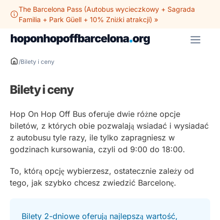
Przejdź
The Barcelona Pass (Autobus wycieczkowy + Sagrada
do
Familia + Park Güell + 10% Zniżki atrakcji) »
treści
ME
/
Bilety i ceny
Bilety i ceny
Hop On Hop Off Bus oferuje dwie różne opcje
biletów, z których obie pozwalają wsiadać i wysiadać
z autobusu tyle razy, ile tylko zapragniesz w
godzinach kursowania, czyli od 9:00 do 18:00.
To, którą opcję wybierzesz, ostatecznie zależy od
tego, jak szybko chcesz zwiedzić Barcelonę.
Bilety 2-dniowe oferują najlepszą wartość,