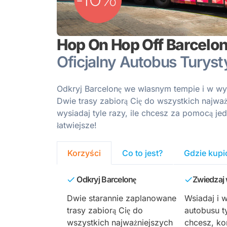
Hop On Hop Off Barcelo
Oficjalny Autobus Turys
Odkryj Barcelonę we własnym tempie i w wy
Dwie trasy zabiorą Cię do wszystkich najważn
wysiadaj tyle razy, ile chcesz za pomocą je
łatwiejsze!
Korzyści
Co to jest?
Gdzie kupić
Odkryj Barcelonę
Zwiedzaj
Dwie starannie zaplanowane
Wsiadaj i 
trasy zabiorą Cię do
autobusu ty
wszystkich najważniejszych
chcesz, ko