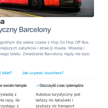
na
tyczny Barcelony
godnym dla siebie czasie z Hop On Hop Off Bus.
iejszych zabytków i atrakcji miasta. Wsiadaj i
dnego biletu. Zwiedzanie Barcelony nigdy nie było
 bilet?
Jak używać vouchera?
 w swoim tempie
Oszczędź czas i pieniądze
wysiadaj z
Autobus turystyczny jest
le razy, ile
tańszy niż taksówki i
rzystając z
szybszy niż transport