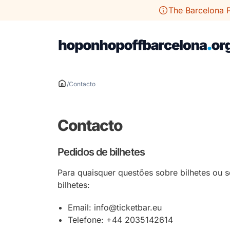
Saltar
The Barcelona P
para
o
conteúdo
/
Contacto
Contacto
Pedidos de bilhetes
Para quaisquer questões sobre bilhetes ou s
bilhetes:
Email: info@ticketbar.eu
Telefone: +44 2035142614