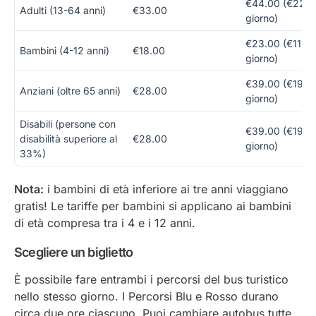
€44.00 (€22.0
Adulti (13-64 anni)
€33.00
giorno)
€23.00 (€11.50
Bambini (4-12 anni)
€18.00
giorno)
€39.00 (€19.50
Anziani (oltre 65 anni)
€28.00
giorno)
Disabili (persone con
€39.00 (€19.50
disabilità superiore al
€28.00
giorno)
33%)
Nota:
i bambini di età inferiore ai tre anni viaggiano
gratis! Le tariffe per bambini si applicano ai bambini
di età compresa tra i 4 e i 12 anni.
Scegliere un biglietto
È possibile fare entrambi i percorsi del bus turistico
nello stesso giorno. I Percorsi Blu e Rosso durano
circa due ore ciascuno. Puoi cambiare autobus tutte